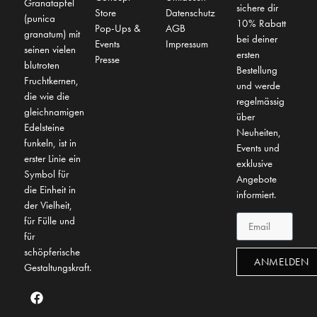
Granatapfel
sichere dir
Store
Datenschutz
(punica
10% Rabatt
Pop-Ups &
AGB
granatum) mit
bei deiner
Events
Impressum
seinen vielen
ersten
Presse
blutroten
Bestellung
Fruchtkernen,
und werde
die wie die
regelmässig
gleichnamigen
über
Edelsteine
Neuheiten,
funkeln, ist in
Events und
erster Linie ein
exklusive
Symbol für
Angebote
die Einheit in
informiert.
der Vielheit,
für Fülle und
für
schöpferische
ANMELDEN
Gestaltungskraft.