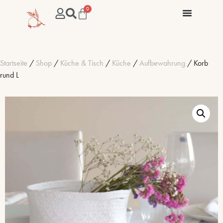
0
Startseite
/
Shop
/
Küche & Tisch
/
Küche
/
Aufbewahrung
/ Korb
rund L