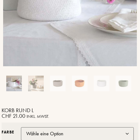
KORB RUND L
CHF
21.00
INKL. MWST.
FARBE