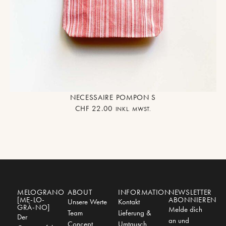
NECESSAIRE POMPON S
CHF
22.00
INKL. MWST.
MELOGRANO
ABOUT
INFORMATION
NEWSLETTER
[ME-LO-
ABONNIEREN
Unsere Werte
Kontakt
GRÀ-NO]
Melde dich
Team
Lieferung &
Der
an und
Concept
Umtausch