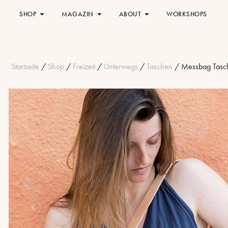
SHOP
MAGAZIN
ABOUT
WORKSHOPS
Startseite
/
Shop
/
Freizeit
/
Unterwegs
/
Taschen
/ Messbag Tasc