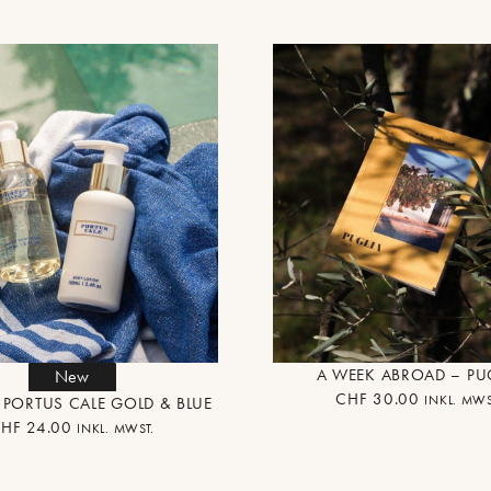
A WEEK ABROAD – PU
New
CHF
30.00
INKL. MWS
T PORTUS CALE GOLD & BLUE
CHF
24.00
INKL. MWST.