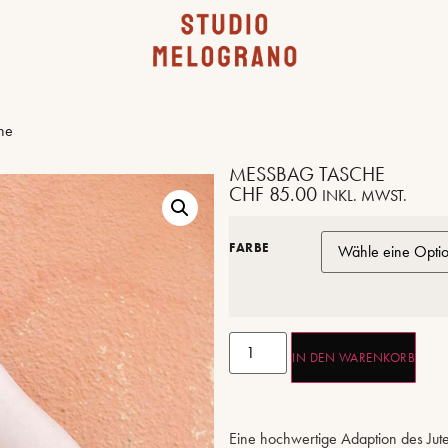
he
MESSBAG TASCHE
CHF
85.00
INKL. MWST.
FARBE
IN DEN WARENKORB
Eine hochwertige Adaption des Jutebe