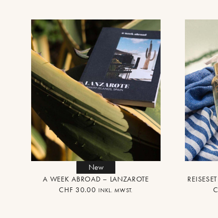
New
A WEEK ABROAD – LANZAROTE
REISESE
CHF
30.00
INKL. MWST.