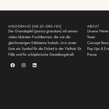
MELOGRANO [ME-LO-GRÀ-NO]
ABOUT
Der Granatapfel (punica granatum) mit seinen
Unsere Werte
vielen blutroten Fruchtkernen, die wie die
Team
gleichnamigen Edelsteine funkeln, ist in erster
Concept Store
Linie ein Symbol für die Einheit in der Vielheit, für
Pop-Ups & Eve
Fülle und für schöpferische Gestaltungskraft.
Presse