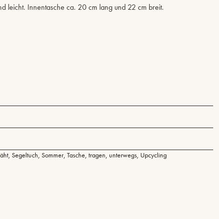
d leicht. Innentasche ca. 20 cm lang und 22 cm breit.
äht
,
Segeltuch
,
Sommer
,
Tasche
,
tragen
,
unterwegs
,
Upcycling