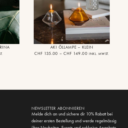
RINA
AKI ÖLLAMPE – KLEIN
CHF
135.00
–
CHF
149.00
T.
INKL. MWST.
NEWSLETTER ABONNIEREN
Melde dich an und sichere dir 10% Rabatt bei
deiner ersten Bestellung und werde regelmässig
über Neuheiten, Events und exklusive Angebote