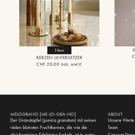
New
C
KERZEN UNTERSETZER
CHF
20.00
INKL. MWST.
MELOGRANO [ME-LO-GRÀ-NO]
ABOUT
Der Granatapfel (punica granatum) mit seinen
Unsere Werte
vielen blutroten Fruchtkernen, die wie die
Team
gleichnamigen Edelsteine funkeln, ist in erster
Concept Store