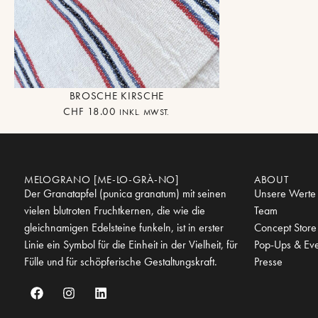
BROSCHE KIRSCHE
CHF
18.00
INKL. MWST.
MELOGRANO [ME-LO-GRÀ-NO]
ABOUT
Der Granatapfel (punica granatum) mit seinen
Unsere Werte
vielen blutroten Fruchtkernen, die wie die
Team
gleichnamigen Edelsteine funkeln, ist in erster
Concept Store
Linie ein Symbol für die Einheit in der Vielheit, für
Pop-Ups & Eve
Fülle und für schöpferische Gestaltungskraft.
Presse