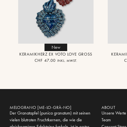
New
KERAMIKHERZ EX VOTO LOVE GROSS
KERAMI
CHF
47.00
INKL. MWST.
MELOGRANO [ME-LO-GRÀ-NO]
ABOUT
Der Granatapfel (punica granatum) mit seinen
Unsere Werte
vielen blutroten Fruchtkernen, die wie die
Team
gleichnamigen Edelsteine funkeln, ist in erster
Concept Store