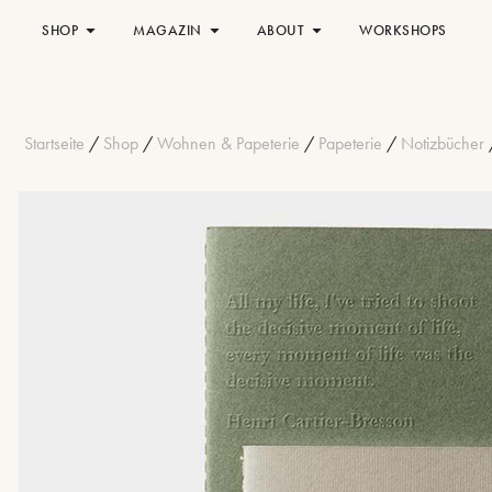
SHOP
MAGAZIN
ABOUT
WORKSHOPS
Startseite
/
Shop
/
Wohnen & Papeterie
/
Papeterie
/
Notizbücher
/