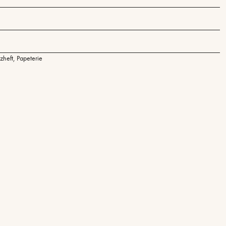
zheft
,
Papeterie