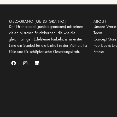
MELOGRANO [ME-LO-GRÀ-NO]
ABOUT
Der Granatapfel (punica granatum) mit seinen
Unsere Werte
vielen blutroten Fruchtkernen, die wie die
Team
gleichnamigen Edelsteine funkeln, ist in erster
Concept Store
Linie ein Symbol für die Einheit in der Vielheit, für
Pop-Ups & Eve
Fülle und für schöpferische Gestaltungskraft.
Presse