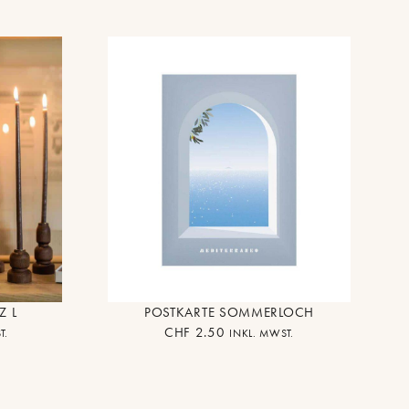
Z L
POSTKARTE SOMMERLOCH
CHF
2.50
T.
INKL. MWST.