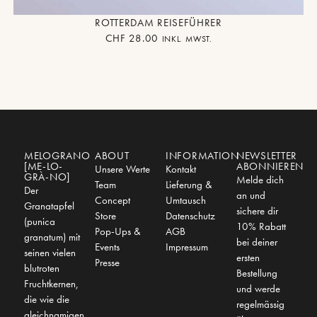
ROTTERDAM REISEFÜHRER
CHF
28.00
INKL. MWST.
MELOGRANO
ABOUT
INFORMATION
NEWSLETTER
[ME-LO-
ABONNIEREN
Unsere Werte
Kontakt
GRÀ-NO]
Melde dich
Team
Lieferung &
Der
an und
Concept
Umtausch
Granatapfel
sichere dir
Store
Datenschutz
(punica
10% Rabatt
Pop-Ups &
AGB
granatum) mit
bei deiner
Events
Impressum
seinen vielen
ersten
Presse
blutroten
Bestellung
Fruchtkernen,
und werde
die wie die
regelmässig
gleichnamigen