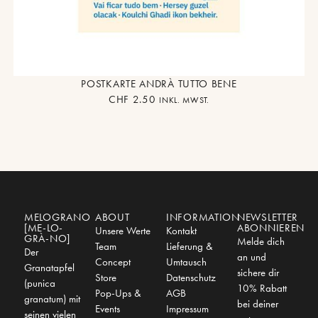
POSTKARTE ANDRÀ TUTTO BENE
CHF
2.50
INKL. MWST.
MELOGRANO
ABOUT
INFORMATION
NEWSLETTER
[ME-LO-
ABONNIEREN
Unsere Werte
Kontakt
GRÀ-NO]
Melde dich
Team
Lieferung &
Der
an und
Concept
Umtausch
Granatapfel
sichere dir
Store
Datenschutz
(punica
10% Rabatt
Pop-Ups &
AGB
granatum) mit
bei deiner
Events
Impressum
seinen vielen