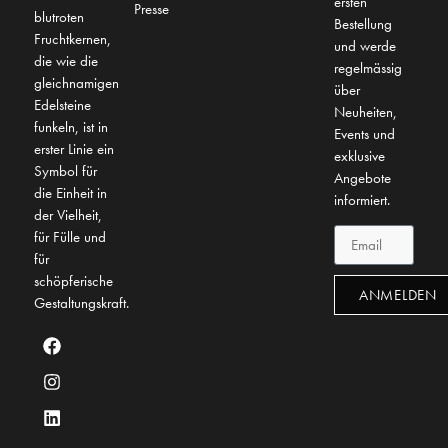
ersten
Presse
blutroten
Bestellung
Fruchtkernen,
und werde
die wie die
regelmässig
gleichnamigen
über
Edelsteine
Neuheiten,
funkeln, ist in
Events und
erster Linie ein
exklusive
Symbol für
Angebote
die Einheit in
informiert.
der Vielheit,
für Fülle und
für
schöpferische
ANMELDEN
Gestaltungskraft.