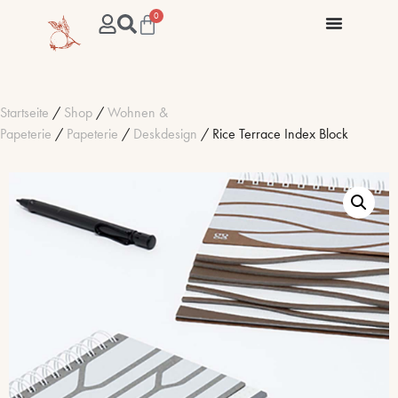
0
Startseite
/
Shop
/
Wohnen &
Papeterie
/
Papeterie
/
Deskdesign
/ Rice Terrace Index Block