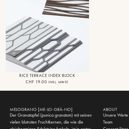
RICE TERRACE INDEX BLOCK
CHF
19.00
INKL. MWST.
MELOGRANO [ME-LO-GRÀ-NO]
ABOUT
Der Granatapfel (punica granatum) mit seinen
Unsere Werte
vielen blutroten Fruchtkernen, die wie die
Team
gleichnamigen Edelsteine funkeln, ist in erster
Concept Store