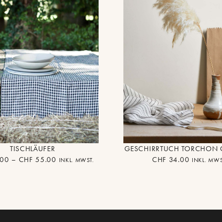
TISCHLÄUFER
GESCHIRRTUCH TORCHON G
00
–
CHF
55.00
CHF
34.00
INKL. MWST.
INKL. MWS