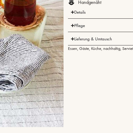
Handgenäht
Details
Pflege
Lieferung & Umtausch
Essen
,
Gäste
,
Küche
,
nachhaltig
,
Servie