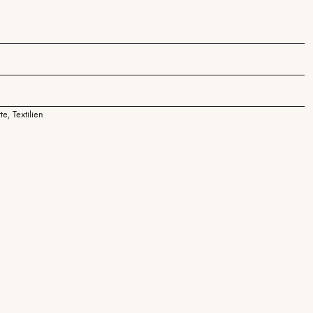
tte
,
Textilien