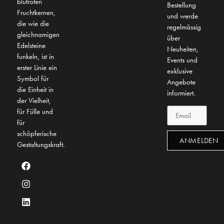
blutroten
Bestellung
Fruchtkernen,
und werde
die wie die
regelmässig
gleichnamigen
über
Edelsteine
Neuheiten,
funkeln, ist in
Events und
erster Linie ein
exklusive
Symbol für
Angebote
die Einheit in
informiert.
der Vielheit,
für Fülle und
für
schöpferische
ANMELDEN
Gestaltungskraft.