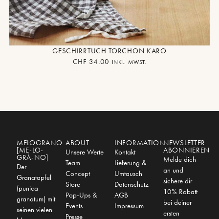
GESCHIRRTUCH TORCHON KARO
CHF
34.00
INKL. MWST.
MELOGRANO
ABOUT
INFORMATION
NEWSLETTER
[ME-LO-
ABONNIEREN
Unsere Werte
Kontakt
GRÀ-NO]
Melde dich
Team
Lieferung &
Der
an und
Concept
Umtausch
Granatapfel
sichere dir
Store
Datenschutz
(punica
10% Rabatt
Pop-Ups &
AGB
granatum) mit
bei deiner
Events
Impressum
seinen vielen
ersten
Presse