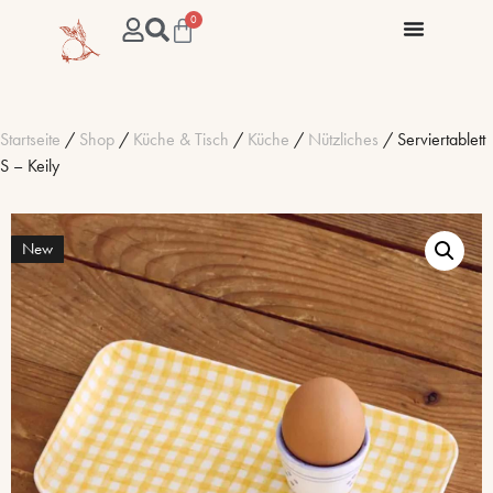
0
Startseite
/
Shop
/
Küche & Tisch
/
Küche
/
Nützliches
/ Serviertablett
S – Keily
New