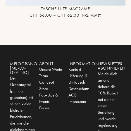
TASCHE JUTE MACRAME
CHF
56.00
–
CHF
62.00
INKL. MWST.
MELOGRANO
ABOUT
INFORMATION
NEWSLETTER
[ME-LO-
ABONNIEREN
Unsere Werte
Kontakt
GRÀ-NO]
Melde dich
Team
Lieferung &
Der
an und
Concept
Umtausch
Granatapfel
sichere dir
Store
Datenschutz
(punica
10% Rabatt
Pop-Ups &
AGB
granatum) mit
bei deiner
Events
Impressum
seinen vielen
ersten
Presse
blutroten
Bestellung
Fruchtkernen,
und werde
die wie die
regelmässig
gleichnamigen