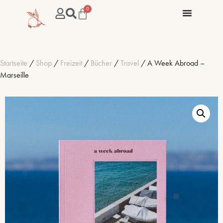
0
Startseite
/
Shop
/
Freizeit
/
Bücher
/
Travel
/ A Week Abroad –
Marseille