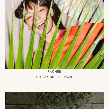
FÄCHER
CHF
35.00
INKL. MWST.