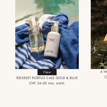
A W
New
C
REISESET PORTUS CALE GOLD & BLUE
CHF
24.00
INKL. MWST.