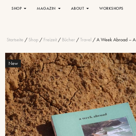
SHOP
MAGAZIN
ABOUT
WORKSHOPS
Startseite
/
Shop
/
Freizeit
/
Bücher
/
Travel
/ A Week Abroad – Al
New