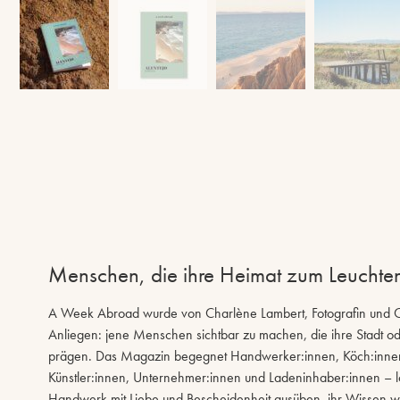
Menschen, die ihre Heimat zum Leuchte
A Week Abroad wurde von Charlène Lambert, Fotografin und Cre
Anliegen: jene Menschen sichtbar zu machen, die ihre Stadt ode
prägen. Das Magazin begegnet Handwerker:innen, Köch:innen,
Künstler:innen, Unternehmer:innen und Ladeninhaber:innen – lok
Handwerk mit Liebe und Bescheidenheit ausüben, ihr Wissen w