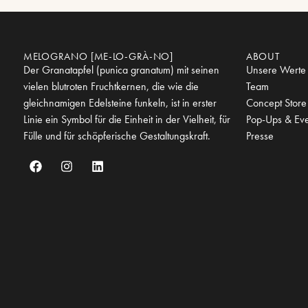
MELOGRANO [ME-LO-GRÀ-NO]
ABOUT
Der Granatapfel (punica granatum) mit seinen
Unsere Werte
vielen blutroten Fruchtkernen, die wie die
Team
gleichnamigen Edelsteine funkeln, ist in erster
Concept Store
Linie ein Symbol für die Einheit in der Vielheit, für
Pop-Ups & Eve
Fülle und für schöpferische Gestaltungskraft.
Presse