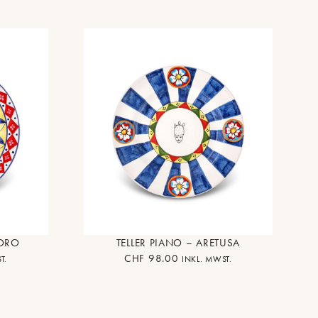
DORO
TELLER PIANO – ARETUSA
CHF
98.00
T.
INKL. MWST.