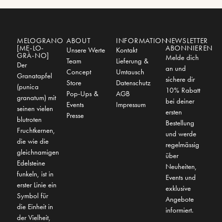
MELOGRANO
ABOUT
INFORMATION
NEWSLETTER
[ME-LO-
ABONNIEREN
Unsere Werte
Kontakt
GRÀ-NO]
Melde dich
Team
Lieferung &
Der
an und
Concept
Umtausch
Granatapfel
sichere dir
Store
Datenschutz
(punica
10% Rabatt
Pop-Ups &
AGB
granatum) mit
bei deiner
Events
Impressum
seinen vielen
ersten
Presse
blutroten
Bestellung
Fruchtkernen,
und werde
die wie die
regelmässig
gleichnamigen
über
Edelsteine
Neuheiten,
funkeln, ist in
Events und
erster Linie ein
exklusive
Symbol für
Angebote
die Einheit in
informiert.
der Vielheit,