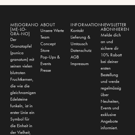
MELOGRANO
ABOUT
INFORMATION
NEWSLETTER
[ME-LO-
ABONNIEREN
Unsere Werte
Kontakt
GRÀ-NO]
Melde dich
Team
Lieferung &
Der
an und
Concept
Umtausch
Granatapfel
sichere dir
Store
Datenschutz
(punica
10% Rabatt
Pop-Ups &
AGB
granatum) mit
bei deiner
Events
Impressum
seinen vielen
ersten
Presse
blutroten
Bestellung
Fruchtkernen,
und werde
die wie die
regelmässig
gleichnamigen
über
Edelsteine
Neuheiten,
funkeln, ist in
Events und
erster Linie ein
exklusive
Symbol für
Angebote
die Einheit in
informiert.
der Vielheit,