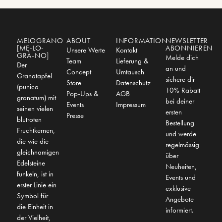
MELOGRANO
ABOUT
INFORMATION
NEWSLETTER
[ME-LO-
ABONNIEREN
Unsere Werte
Kontakt
GRÀ-NO]
Melde dich
Team
Lieferung &
Der
an und
Concept
Umtausch
Granatapfel
sichere dir
Store
Datenschutz
(punica
10% Rabatt
Pop-Ups &
AGB
granatum) mit
bei deiner
Events
Impressum
seinen vielen
ersten
Presse
blutroten
Bestellung
Fruchtkernen,
und werde
die wie die
regelmässig
gleichnamigen
über
Edelsteine
Neuheiten,
funkeln, ist in
Events und
erster Linie ein
exklusive
Symbol für
Angebote
die Einheit in
informiert.
der Vielheit,