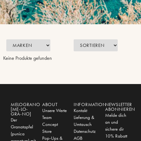
Keine Produkte gefunden
MELOGRANO
ABOUT
INFORMATION
NEWSLETTER
[ME-LO-
ABONNIEREN
Unsere Werte
Kontakt
GRÀ-NO]
Melde dich
Team
Lieferung &
Der
an und
Concept
Umtausch
Granatapfel
sichere dir
Store
Datenschutz
(punica
10% Rabatt
Pop-Ups &
AGB
granatum) mit