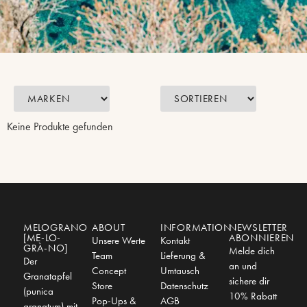
Keine Produkte gefunden
MELOGRANO
ABOUT
INFORMATION
NEWSLETTER
[ME-LO-
ABONNIEREN
Unsere Werte
Kontakt
GRÀ-NO]
Melde dich
Team
Lieferung &
Der
an und
Concept
Umtausch
Granatapfel
sichere dir
Store
Datenschutz
(punica
10% Rabatt
Pop-Ups &
AGB
granatum) mit