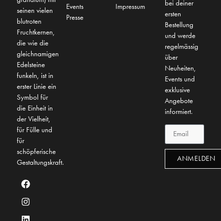
bei deiner
Events
Impressum
seinen vielen
ersten
Presse
blutroten
Bestellung
Fruchtkernen,
und werde
die wie die
regelmässig
gleichnamigen
über
Edelsteine
Neuheiten,
funkeln, ist in
Events und
erster Linie ein
exklusive
Symbol für
Angebote
die Einheit in
informiert.
der Vielheit,
für Fülle und
für
schöpferische
ANMELDEN
Gestaltungskraft.