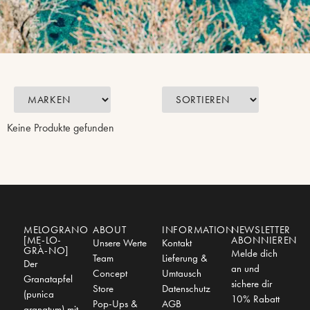
Keine Produkte gefunden
MELOGRANO
ABOUT
INFORMATION
NEWSLETTER
[ME-LO-
ABONNIEREN
Unsere Werte
Kontakt
GRÀ-NO]
Melde dich
Team
Lieferung &
Der
an und
Concept
Umtausch
Granatapfel
sichere dir
Store
Datenschutz
(punica
10% Rabatt
Pop-Ups &
AGB
granatum) mit