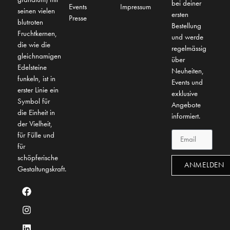
bei deiner
Events
Impressum
seinen vielen
ersten
Presse
blutroten
Bestellung
Fruchtkernen,
und werde
die wie die
regelmässig
gleichnamigen
über
Edelsteine
Neuheiten,
funkeln, ist in
Events und
erster Linie ein
exklusive
Symbol für
Angebote
die Einheit in
informiert.
der Vielheit,
für Fülle und
für
schöpferische
ANMELDEN
Gestaltungskraft.