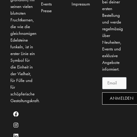
bei deiner
Events
Impressum
seinen vielen
ersten
Presse
blutroten
Bestellung
Fruchtkernen,
und werde
die wie die
regelmässig
gleichnamigen
über
Edelsteine
Neuheiten,
funkeln, ist in
Events und
erster Linie ein
exklusive
Symbol für
Angebote
die Einheit in
informiert.
der Vielheit,
für Fülle und
für
schöpferische
ANMELDEN
Gestaltungskraft.