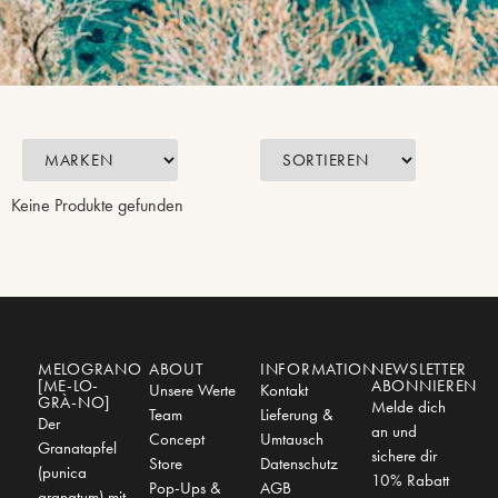
Keine Produkte gefunden
MELOGRANO
ABOUT
INFORMATION
NEWSLETTER
[ME-LO-
ABONNIEREN
Unsere Werte
Kontakt
GRÀ-NO]
Melde dich
Team
Lieferung &
Der
an und
Concept
Umtausch
Granatapfel
sichere dir
Store
Datenschutz
(punica
10% Rabatt
Pop-Ups &
AGB
granatum) mit