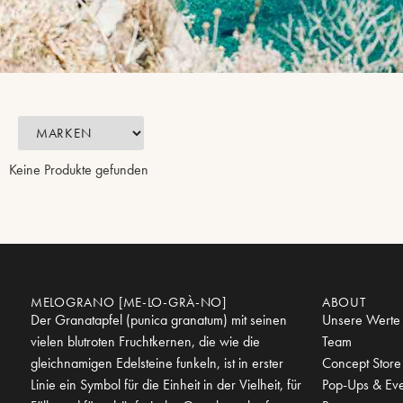
Keine Produkte gefunden
MELOGRANO [ME-LO-GRÀ-NO]
ABOUT
Der Granatapfel (punica granatum) mit seinen
Unsere Werte
vielen blutroten Fruchtkernen, die wie die
Team
gleichnamigen Edelsteine funkeln, ist in erster
Concept Store
Linie ein Symbol für die Einheit in der Vielheit, für
Pop-Ups & Eve