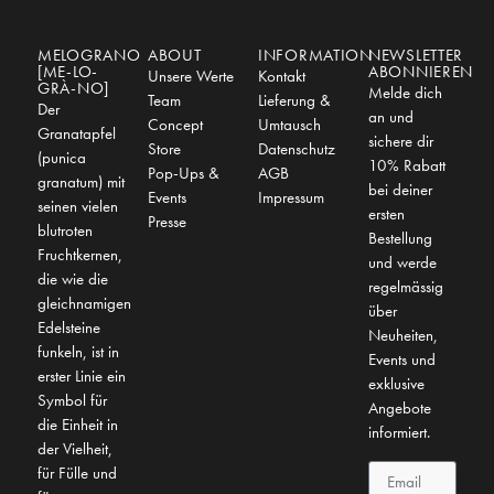
MELOGRANO
ABOUT
INFORMATION
NEWSLETTER
[ME-LO-
ABONNIEREN
Unsere Werte
Kontakt
GRÀ-NO]
Melde dich
Team
Lieferung &
Der
an und
Concept
Umtausch
Granatapfel
sichere dir
Store
Datenschutz
(punica
10% Rabatt
Pop-Ups &
AGB
granatum) mit
bei deiner
Events
Impressum
seinen vielen
ersten
Presse
blutroten
Bestellung
Fruchtkernen,
und werde
die wie die
regelmässig
gleichnamigen
über
Edelsteine
Neuheiten,
funkeln, ist in
Events und
erster Linie ein
exklusive
Symbol für
Angebote
die Einheit in
informiert.
der Vielheit,
für Fülle und