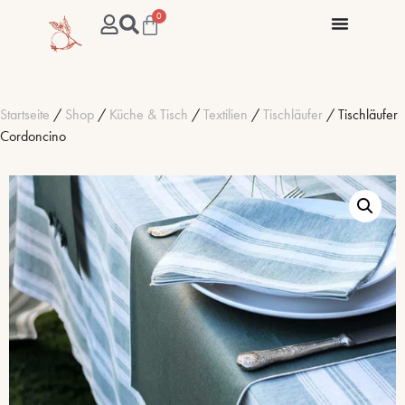
0
Startseite
/
Shop
/
Küche & Tisch
/
Textilien
/
Tischläufer
/ Tischläufer
Cordoncino