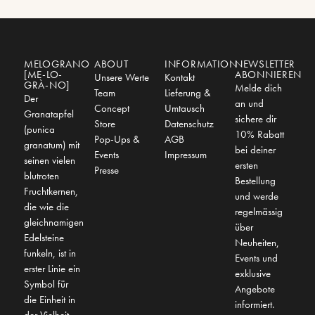
MELOGRANO
ABOUT
INFORMATION
NEWSLETTER
[ME-LO-
ABONNIEREN
Unsere Werte
Kontakt
GRÀ-NO]
Melde dich
Team
Lieferung &
Der
an und
Concept
Umtausch
Granatapfel
sichere dir
Store
Datenschutz
(punica
10% Rabatt
Pop-Ups &
AGB
granatum) mit
bei deiner
Events
Impressum
seinen vielen
ersten
Presse
blutroten
Bestellung
Fruchtkernen,
und werde
die wie die
regelmässig
gleichnamigen
über
Edelsteine
Neuheiten,
funkeln, ist in
Events und
erster Linie ein
exklusive
Symbol für
Angebote
die Einheit in
informiert.