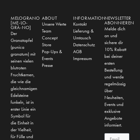
MELOGRANO
ABOUT
INFORMATION
NEWSLETTER
[ME-LO-
ABONNIEREN
Unsere Werte
Kontakt
GRÀ-NO]
Melde dich
Team
Lieferung &
Der
an und
Concept
Umtausch
Granatapfel
sichere dir
Store
Datenschutz
(punica
10% Rabatt
Pop-Ups &
AGB
granatum) mit
bei deiner
Events
Impressum
seinen vielen
ersten
Presse
blutroten
Bestellung
Fruchtkernen,
und werde
die wie die
regelmässig
gleichnamigen
über
Edelsteine
Neuheiten,
funkeln, ist in
Events und
erster Linie ein
exklusive
Symbol für
Angebote
die Einheit in
informiert.
der Vielheit,
für Fülle und