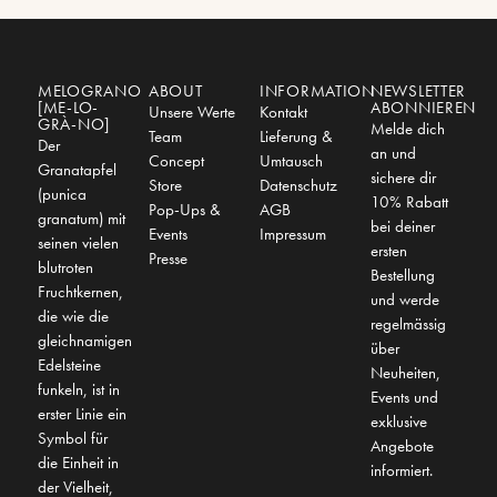
MELOGRANO
ABOUT
INFORMATION
NEWSLETTER
[ME-LO-
ABONNIEREN
Unsere Werte
Kontakt
GRÀ-NO]
Melde dich
Team
Lieferung &
Der
an und
Concept
Umtausch
Granatapfel
sichere dir
Store
Datenschutz
(punica
10% Rabatt
Pop-Ups &
AGB
granatum) mit
bei deiner
Events
Impressum
seinen vielen
ersten
Presse
blutroten
Bestellung
Fruchtkernen,
und werde
die wie die
regelmässig
gleichnamigen
über
Edelsteine
Neuheiten,
funkeln, ist in
Events und
erster Linie ein
exklusive
Symbol für
Angebote
die Einheit in
informiert.
der Vielheit,