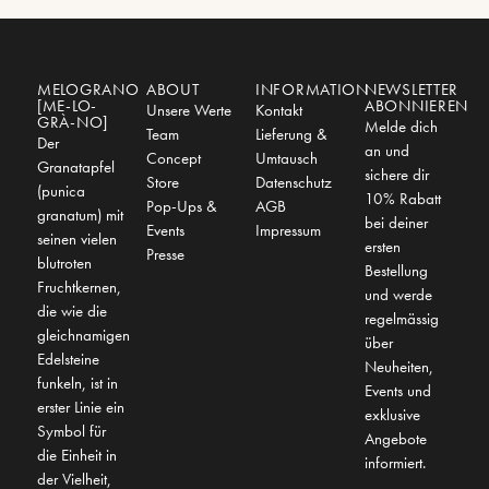
MELOGRANO
ABOUT
INFORMATION
NEWSLETTER
[ME-LO-
ABONNIEREN
Unsere Werte
Kontakt
GRÀ-NO]
Melde dich
Team
Lieferung &
Der
an und
Concept
Umtausch
Granatapfel
sichere dir
Store
Datenschutz
(punica
10% Rabatt
Pop-Ups &
AGB
granatum) mit
bei deiner
Events
Impressum
seinen vielen
ersten
Presse
blutroten
Bestellung
Fruchtkernen,
und werde
die wie die
regelmässig
gleichnamigen
über
Edelsteine
Neuheiten,
funkeln, ist in
Events und
erster Linie ein
exklusive
Symbol für
Angebote
die Einheit in
informiert.
der Vielheit,