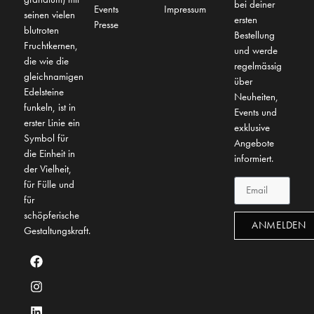
bei deiner
Events
Impressum
seinen vielen
ersten
Presse
blutroten
Bestellung
Fruchtkernen,
und werde
die wie die
regelmässig
gleichnamigen
über
Edelsteine
Neuheiten,
funkeln, ist in
Events und
erster Linie ein
exklusive
Symbol für
Angebote
die Einheit in
informiert.
der Vielheit,
für Fülle und
für
schöpferische
ANMELDEN
Gestaltungskraft.