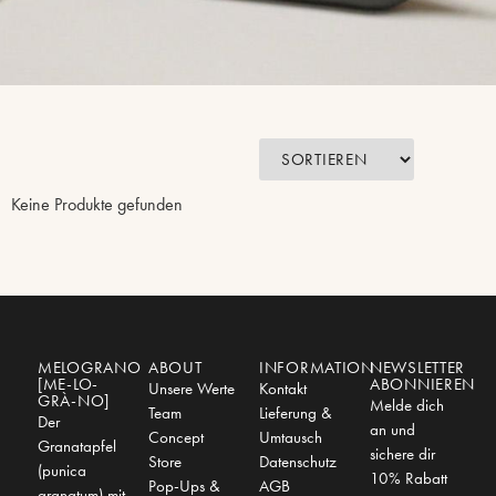
Keine Produkte gefunden
MELOGRANO
ABOUT
INFORMATION
NEWSLETTER
[ME-LO-
ABONNIEREN
Unsere Werte
Kontakt
GRÀ-NO]
Melde dich
Team
Lieferung &
Der
an und
Concept
Umtausch
Granatapfel
sichere dir
Store
Datenschutz
(punica
10% Rabatt
Pop-Ups &
AGB
granatum) mit