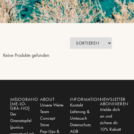
Keine Produkte gefunden
MELOGRANO
ABOUT
INFORMATION
NEWSLETTER
[ME-LO-
ABONNIEREN
Unsere Werte
Kontakt
GRÀ-NO]
Melde dich
Team
Lieferung &
Der
an und
Concept
Umtausch
Granatapfel
sichere dir
Store
Datenschutz
(punica
10% Rabatt
Pop-Ups &
AGB
granatum) mit