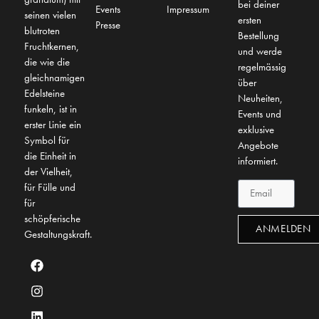
bei deiner
Events
Impressum
seinen vielen
ersten
Presse
blutroten
Bestellung
Fruchtkernen,
und werde
die wie die
regelmässig
gleichnamigen
über
Edelsteine
Neuheiten,
funkeln, ist in
Events und
erster Linie ein
exklusive
Symbol für
Angebote
die Einheit in
informiert.
der Vielheit,
für Fülle und
für
schöpferische
ANMELDEN
Gestaltungskraft.