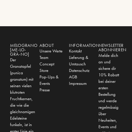
MELOGRANO
ABOUT
INFORMATION
NEWSLETTER
[ME-LO-
ABONNIEREN
Unsere Werte
Kontakt
GRÀ-NO]
Melde dich
Team
Lieferung &
Der
an und
Concept
Umtausch
Granatapfel
sichere dir
Store
Datenschutz
(punica
10% Rabatt
Pop-Ups &
AGB
granatum) mit
bei deiner
Events
Impressum
seinen vielen
ersten
Presse
blutroten
Bestellung
Fruchtkernen,
und werde
die wie die
regelmässig
gleichnamigen
über
Edelsteine
Neuheiten,
funkeln, ist in
Events und
erster Linie ein