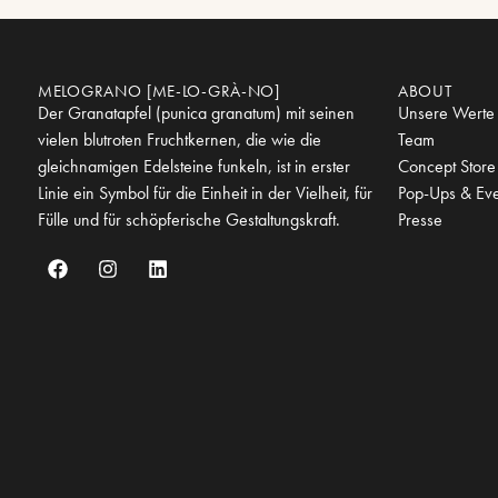
MELOGRANO [ME-LO-GRÀ-NO]
ABOUT
Der Granatapfel (punica granatum) mit seinen
Unsere Werte
vielen blutroten Fruchtkernen, die wie die
Team
gleichnamigen Edelsteine funkeln, ist in erster
Concept Store
Linie ein Symbol für die Einheit in der Vielheit, für
Pop-Ups & Eve
Fülle und für schöpferische Gestaltungskraft.
Presse