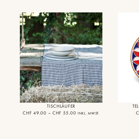
TISCHLÄUFER
TE
CHF
49.00
–
CHF
55.00
C
INKL. MWST.