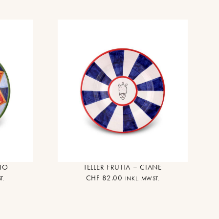
STO
TELLER FRUTTA – CIANE
CHF
82.00
T.
INKL. MWST.