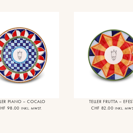
LLER PIANO – COCALO
TELLER FRUTTA – EFE
HF
98.00
CHF
82.00
INKL. MWST.
INKL. MWS