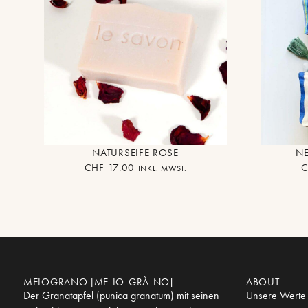
NATURSEIFE ROSE
NE
CHF
17.00
INKL. MWST.
MELOGRANO [ME-LO-GRÀ-NO]
ABOUT
Der Granatapfel (punica granatum) mit seinen
Unsere Werte