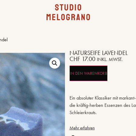
ndel
NATURSEIFE LAVENDEL
CHF
17.00
INKL. MWST.
IN DEN WARENKORB
Ein absoluter Klassiker mit markant
die kräftig-herben Essenzen des L
Schleierkrauts.
Mehr erfahren