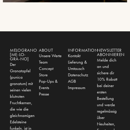
MELOGRANO
ABOUT
INFORMATION
NEWSLETTER
[ME-LO-
ABONNIEREN
Unsere Werte
Kontakt
GRÀ-NO]
Melde dich
Team
Lieferung &
Der
an und
Concept
Umtausch
Granatapfel
sichere dir
Store
Datenschutz
(punica
10% Rabatt
Pop-Ups &
AGB
granatum) mit
bei deiner
Events
Impressum
seinen vielen
ersten
Presse
blutroten
Bestellung
Fruchtkernen,
und werde
die wie die
regelmässig
gleichnamigen
über
Edelsteine
Neuheiten,
funkeln, ist in