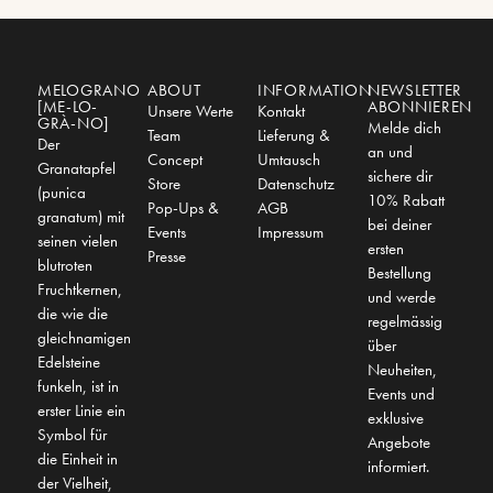
MELOGRANO
ABOUT
INFORMATION
NEWSLETTER
[ME-LO-
ABONNIEREN
Unsere Werte
Kontakt
GRÀ-NO]
Melde dich
Team
Lieferung &
Der
an und
Concept
Umtausch
Granatapfel
sichere dir
Store
Datenschutz
(punica
10% Rabatt
Pop-Ups &
AGB
granatum) mit
bei deiner
Events
Impressum
seinen vielen
ersten
Presse
blutroten
Bestellung
Fruchtkernen,
und werde
die wie die
regelmässig
gleichnamigen
über
Edelsteine
Neuheiten,
funkeln, ist in
Events und
erster Linie ein
exklusive
Symbol für
Angebote
die Einheit in
informiert.
der Vielheit,