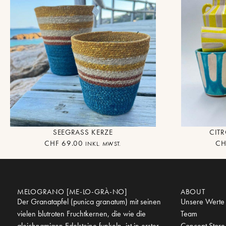
SEEGRASS KERZE
CITR
CHF
69.00
CH
INKL. MWST.
MELOGRANO [ME-LO-GRÀ-NO]
ABOUT
Der Granatapfel (punica granatum) mit seinen
Unsere Werte
vielen blutroten Fruchtkernen, die wie die
Team
gleichnamigen Edelsteine funkeln, ist in erster
Concept Store