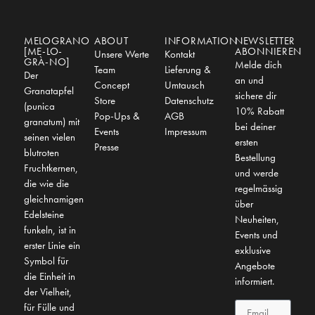
MELOGRANO
ABOUT
INFORMATION
NEWSLETTER
[ME-LO-
ABONNIEREN
Unsere Werte
Kontakt
GRÀ-NO]
Melde dich
Team
Lieferung &
Der
an und
Concept
Umtausch
Granatapfel
sichere dir
Store
Datenschutz
(punica
10% Rabatt
Pop-Ups &
AGB
granatum) mit
bei deiner
Events
Impressum
seinen vielen
ersten
Presse
blutroten
Bestellung
Fruchtkernen,
und werde
die wie die
regelmässig
gleichnamigen
über
Edelsteine
Neuheiten,
funkeln, ist in
Events und
erster Linie ein
exklusive
Symbol für
Angebote
die Einheit in
informiert.
der Vielheit,
für Fülle und