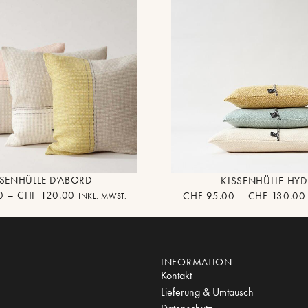
SSENHÜLLE D’ABORD
KISSENHÜLLE HY
0
–
CHF
120.00
CHF
95.00
–
CHF
130.00
INKL. MWST.
INFORMATION
Kontakt
Lieferung & Umtausch