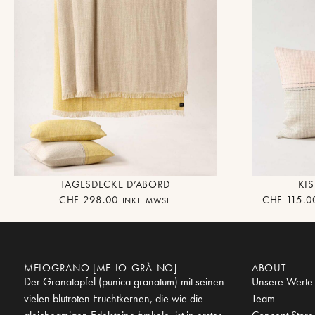
TAGESDECKE D’ABORD
KI
CHF
298.00
CHF
115.0
INKL. MWST.
MELOGRANO [ME-LO-GRÀ-NO]
ABOUT
Der Granatapfel (punica granatum) mit seinen
Unsere Werte
vielen blutroten Fruchtkernen, die wie die
Team