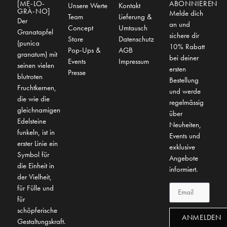
[ME-LO-
ABONNIEREN
Unsere Werte
Kontakt
GRÀ-NO]
Melde dich
Team
Lieferung &
Der
an und
Concept
Umtausch
Granatapfel
sichere dir
Store
Datenschutz
(punica
10% Rabatt
Pop-Ups &
AGB
granatum) mit
bei deiner
Events
Impressum
seinen vielen
ersten
Presse
blutroten
Bestellung
Fruchtkernen,
und werde
die wie die
regelmässig
gleichnamigen
über
Edelsteine
Neuheiten,
funkeln, ist in
Events und
erster Linie ein
exklusive
Symbol für
Angebote
die Einheit in
informiert.
der Vielheit,
für Fülle und
für
schöpferische
ANMELDEN
Gestaltungskraft.