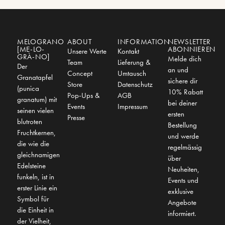
MELOGRANO
ABOUT
INFORMATION
NEWSLETTER
[ME-LO-
ABONNIEREN
Unsere Werte
Kontakt
GRÀ-NO]
Melde dich
Team
Lieferung &
Der
an und
Concept
Umtausch
Granatapfel
sichere dir
Store
Datenschutz
(punica
10% Rabatt
Pop-Ups &
AGB
granatum) mit
bei deiner
Events
Impressum
seinen vielen
ersten
Presse
blutroten
Bestellung
Fruchtkernen,
und werde
die wie die
regelmässig
gleichnamigen
über
Edelsteine
Neuheiten,
funkeln, ist in
Events und
erster Linie ein
exklusive
Symbol für
Angebote
die Einheit in
informiert.
der Vielheit,