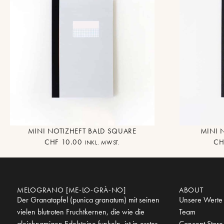
MINI NOTIZHEFT BALD SQUARE
MINI 
CHF
10.00
CH
INKL. MWST.
MELOGRANO [ME-LO-GRÀ-NO]
ABOUT
Der Granatapfel (punica granatum) mit seinen
Unsere Werte
vielen blutroten Fruchtkernen, die wie die
Team
gleichnamigen Edelsteine funkeln, ist in erster
Concept Store