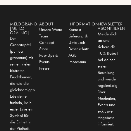
MELOGRANO
ABOUT
INFORMATION
NEWSLETTER
[ME-LO-
ABONNIEREN
Unsere Werte
Kontakt
GRÀ-NO]
Melde dich
Team
Lieferung &
Der
an und
Concept
Umtausch
Granatapfel
sichere dir
Store
Datenschutz
(punica
10% Rabatt
Pop-Ups &
AGB
granatum) mit
bei deiner
Events
Impressum
seinen vielen
ersten
Presse
blutroten
Bestellung
Fruchtkernen,
und werde
die wie die
regelmässig
gleichnamigen
über
Edelsteine
Neuheiten,
funkeln, ist in
Events und
erster Linie ein
exklusive
Symbol für
Angebote
die Einheit in
informiert.
der Vielheit,