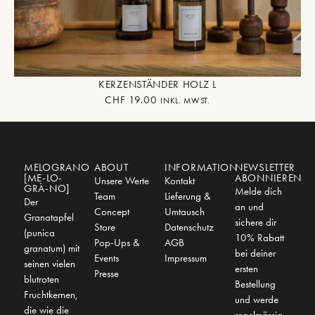
KERZENSTÄNDER HOLZ L
CHF
19.00
INKL. MWST.
MELOGRANO
ABOUT
INFORMATION
NEWSLETTER
[ME-LO-
ABONNIEREN
Unsere Werte
Kontakt
GRÀ-NO]
Melde dich
Team
Lieferung &
Der
an und
Concept
Umtausch
Granatapfel
sichere dir
Store
Datenschutz
(punica
10% Rabatt
Pop-Ups &
AGB
granatum) mit
bei deiner
Events
Impressum
seinen vielen
ersten
Presse
blutroten
Bestellung
Fruchtkernen,
und werde
die wie die