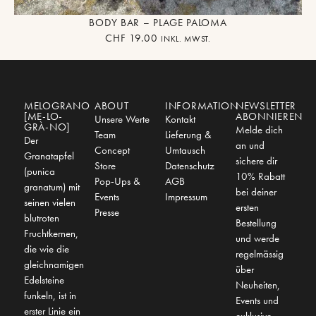
BODY BAR – PLAGE PALOMA
CHF
19.00
INKL. MWST.
MELOGRANO
ABOUT
INFORMATION
NEWSLETTER
[ME-LO-
ABONNIEREN
Unsere Werte
Kontakt
GRÀ-NO]
Melde dich
Team
Lieferung &
Der
an und
Concept
Umtausch
Granatapfel
sichere dir
Store
Datenschutz
(punica
10% Rabatt
Pop-Ups &
AGB
granatum) mit
bei deiner
Events
Impressum
seinen vielen
ersten
Presse
blutroten
Bestellung
Fruchtkernen,
und werde
die wie die
regelmässig
gleichnamigen
über
Edelsteine
Neuheiten,
funkeln, ist in
Events und
erster Linie ein