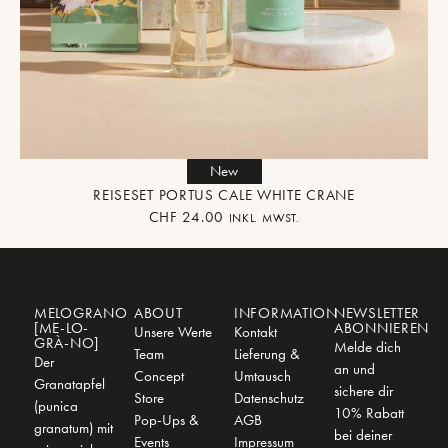
New
REISESET PORTUS CALE WHITE CRANE
CHF
24.00
INKL. MWST.
MELOGRANO
ABOUT
INFORMATION
NEWSLETTER
[ME-LO-
ABONNIEREN
Unsere Werte
Kontakt
GRÀ-NO]
Melde dich
Team
Lieferung &
Der
an und
Concept
Umtausch
Granatapfel
sichere dir
Store
Datenschutz
(punica
10% Rabatt
Pop-Ups &
AGB
granatum) mit
bei deiner
Events
Impressum