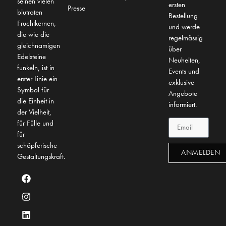
seinen vielen
ersten
Presse
blutroten
Bestellung
Fruchtkernen,
und werde
die wie die
regelmässig
gleichnamigen
über
Edelsteine
Neuheiten,
funkeln, ist in
Events und
erster Linie ein
exklusive
Symbol für
Angebote
die Einheit in
informiert.
der Vielheit,
für Fülle und
für
schöpferische
ANMELDEN
Gestaltungskraft.