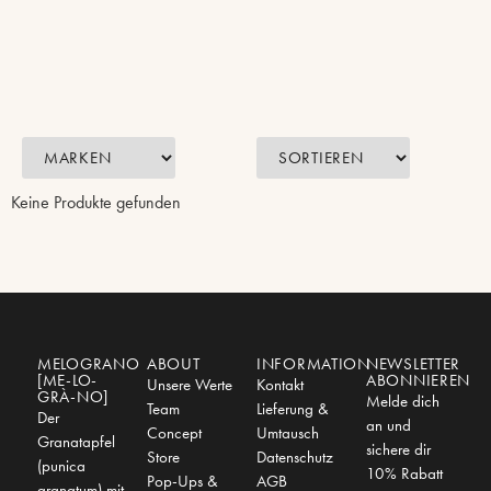
Keine Produkte gefunden
MELOGRANO
ABOUT
INFORMATION
NEWSLETTER
[ME-LO-
ABONNIEREN
Unsere Werte
Kontakt
GRÀ-NO]
Melde dich
Team
Lieferung &
Der
an und
Concept
Umtausch
Granatapfel
sichere dir
Store
Datenschutz
(punica
10% Rabatt
Pop-Ups &
AGB
granatum) mit