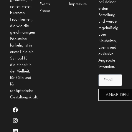
bei deiner
Events
Impressum
seinen vielen
ersten
Presse
blutroten
Bestellung
Fruchtkernen,
und werde
die wie die
regelmässig
gleichnamigen
über
Edelsteine
Neuheiten,
funkeln, ist in
Events und
erster Linie ein
exklusive
Symbol für
Angebote
die Einheit in
informiert.
der Vielheit,
für Fülle und
für
schöpferische
ANMELDEN
Gestaltungskraft.