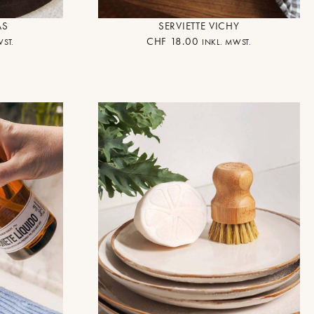
AS
SERVIETTE VICHY
CHF
18.00
WST.
INKL. MWST.