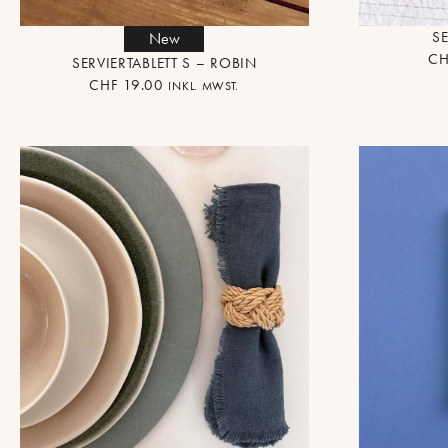
SE
New
CH
SERVIERTABLETT S – ROBIN
CHF
19.00
INKL. MWST.