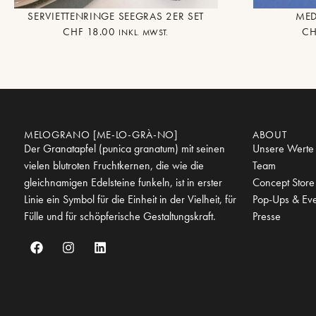
SERVIETTENRINGE SEEGRAS 2ER SET
MED
CHF
18.00
CH
INKL. MWST.
MELOGRANO [ME-LO-GRÀ-NO]
ABOUT
Der Granatapfel (punica granatum) mit seinen
Unsere Werte
vielen blutroten Fruchtkernen, die wie die
Team
gleichnamigen Edelsteine funkeln, ist in erster
Concept Store
Linie ein Symbol für die Einheit in der Vielheit, für
Pop-Ups & Eve
Fülle und für schöpferische Gestaltungskraft.
Presse