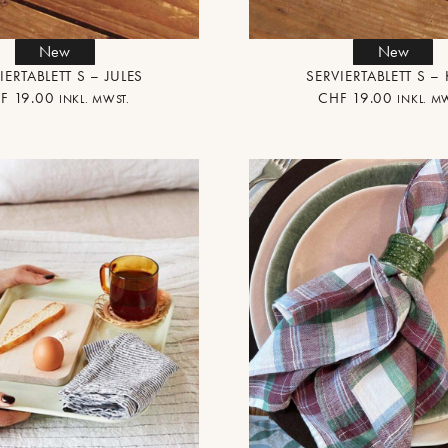
New
New
IERTABLETT S – JULES
SERVIERTABLETT S – 
F
19.00
CHF
19.00
INKL. MWST.
INKL. M