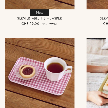
New
SERVIERTABLETT S – JASPER
SERV
CHF
19.00
CH
INKL. MWST.