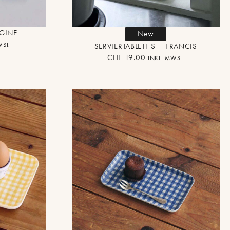
GINE
New
WST.
SERVIERTABLETT S – FRANCIS
CHF
19.00
INKL. MWST.