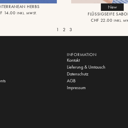
ITERRANEAN HERBS
New
F
14.00
INKL. MWST.
FLÜSSIGSEIFE SABO
CHF
22.00
INKL. M
1
2
3
INFORMATION
Kontakt
Lieferung & Umtausch
Datenschutz
nts
AGB
Impressum