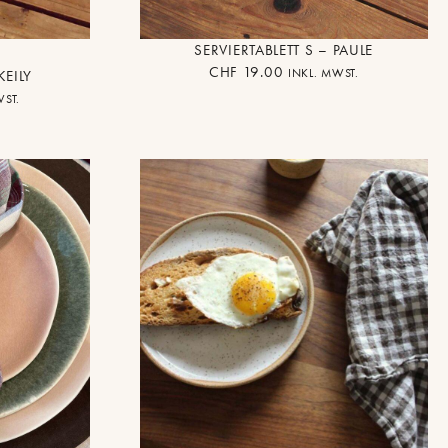
SERVIERTABLETT S – PAULE
CHF
19.00
INKL. MWST.
KEILY
WST.