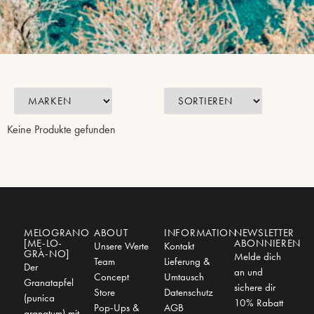
Keine Produkte gefunden
MELOGRANO
ABOUT
INFORMATION
NEWSLETTER
[ME-LO-
ABONNIEREN
Unsere Werte
Kontakt
GRÀ-NO]
Melde dich
Team
Lieferung &
Der
an und
Concept
Umtausch
Granatapfel
sichere dir
Store
Datenschutz
(punica
10% Rabatt
Pop-Ups &
AGB
granatum) mit