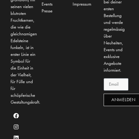
bei deiner
Events
Impressum
seinen vielen
ersten
Presse
blutroten
Bestellung
Fruchtkernen,
und werde
die wie die
regelmässig
gleichnamigen
über
Edelsteine
Neuheiten,
funkeln, ist in
Events und
erster Linie ein
exklusive
Symbol für
Angebote
die Einheit in
informiert.
der Vielheit,
für Fülle und
für
schöpferische
ANMELDEN
Gestaltungskraft.