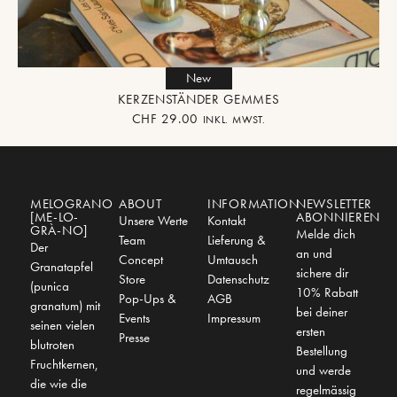
New
KERZENSTÄNDER GEMMES
CHF
29.00
INKL. MWST.
MELOGRANO
ABOUT
INFORMATION
NEWSLETTER
[ME-LO-
ABONNIEREN
Unsere Werte
Kontakt
GRÀ-NO]
Melde dich
Team
Lieferung &
Der
an und
Concept
Umtausch
Granatapfel
sichere dir
Store
Datenschutz
(punica
10% Rabatt
Pop-Ups &
AGB
granatum) mit
bei deiner
Events
Impressum
seinen vielen
ersten
Presse
blutroten
Bestellung
Fruchtkernen,
und werde
die wie die
regelmässig