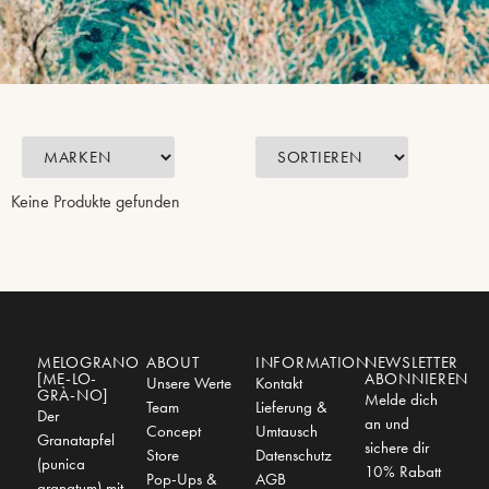
Keine Produkte gefunden
MELOGRANO
ABOUT
INFORMATION
NEWSLETTER
[ME-LO-
ABONNIEREN
Unsere Werte
Kontakt
GRÀ-NO]
Melde dich
Team
Lieferung &
Der
an und
Concept
Umtausch
Granatapfel
sichere dir
Store
Datenschutz
(punica
10% Rabatt
Pop-Ups &
AGB
granatum) mit