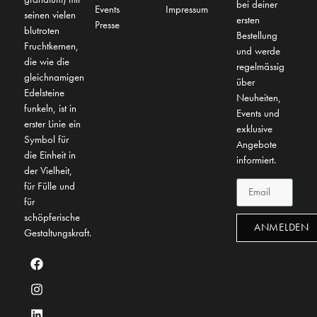
bei deiner
Events
Impressum
seinen vielen
ersten
Presse
blutroten
Bestellung
Fruchtkernen,
und werde
die wie die
regelmässig
gleichnamigen
über
Edelsteine
Neuheiten,
funkeln, ist in
Events und
erster Linie ein
exklusive
Symbol für
Angebote
die Einheit in
informiert.
der Vielheit,
für Fülle und
für
schöpferische
ANMELDEN
Gestaltungskraft.