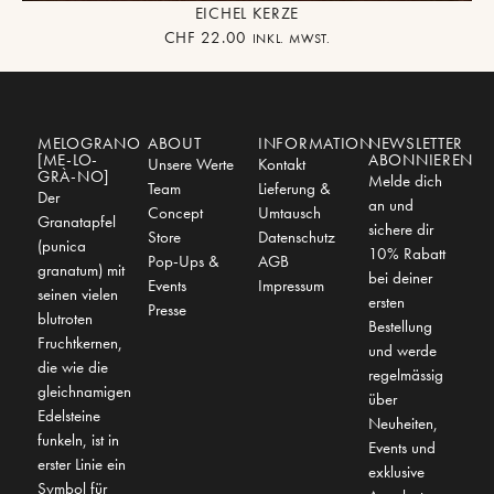
EICHEL KERZE
CHF
22.00
INKL. MWST.
MELOGRANO
ABOUT
INFORMATION
NEWSLETTER
[ME-LO-
ABONNIEREN
Unsere Werte
Kontakt
GRÀ-NO]
Melde dich
Team
Lieferung &
Der
an und
Concept
Umtausch
Granatapfel
sichere dir
Store
Datenschutz
(punica
10% Rabatt
Pop-Ups &
AGB
granatum) mit
bei deiner
Events
Impressum
seinen vielen
ersten
Presse
blutroten
Bestellung
Fruchtkernen,
und werde
die wie die
regelmässig
gleichnamigen
über
Edelsteine
Neuheiten,
funkeln, ist in
Events und
erster Linie ein
exklusive
Symbol für